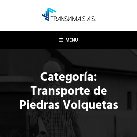
Skip
to
content
TRANSVIMA SAS
Logística y transporte
MENU
Categoría:
Transporte de
Piedras Volquetas