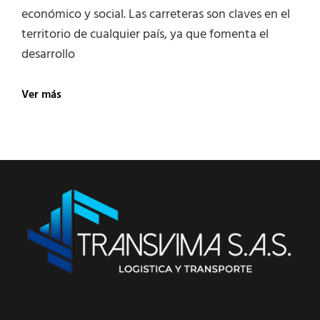
económico y social. Las carreteras son claves en el
territorio de cualquier país, ya que fomenta el
desarrollo
Las
Ver más
carreteras
son
una
pieza
clave
en
el
desarrollo
económico
y
social