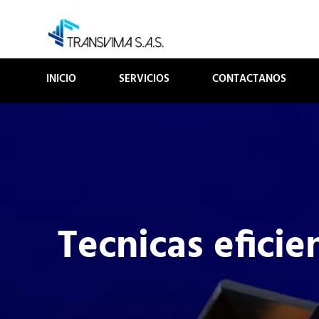
Skip
to
TRANSVIMA S
Logística y transporte
content
INICIO
SERVICIOS
CONTACTANOS
Tecnicas efici