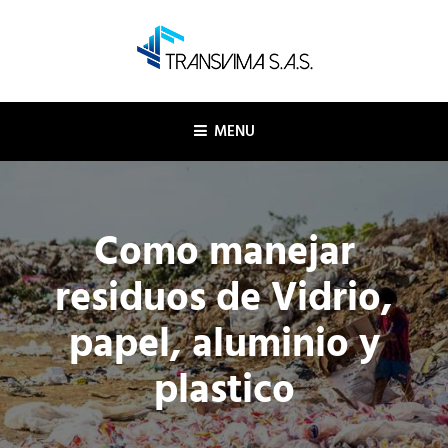
Skip
to
content
TRANSVIMA SAS
Logística y transporte
MENU
Como manejar
residuos de Vidrio,
papel, aluminio y
plastico