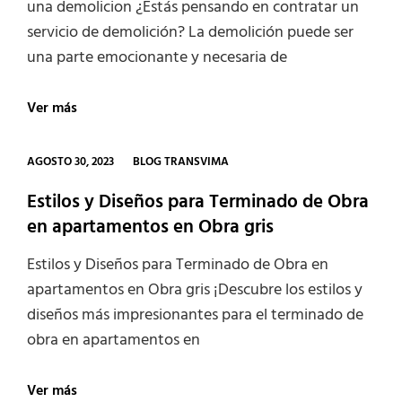
una demolicion ¿Estás pensando en contratar un
servicio de demolición? La demolición puede ser
una parte emocionante y necesaria de
Precauciones
Ver más
a
tener
en
CATEGORIES
AGOSTO 30, 2023
BLOG TRANSVIMA
cuenta
cuando
Estilos y Diseños para Terminado de Obra
contrate
en apartamentos en Obra gris
una
demolicion
Estilos y Diseños para Terminado de Obra en
apartamentos en Obra gris ¡Descubre los estilos y
diseños más impresionantes para el terminado de
obra en apartamentos en
Estilos
Ver más