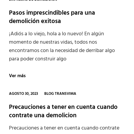
Pasos imprescindibles para una
demolición exitosa
¡Adiós a lo viejo, hola a lo nuevo! En algún
momento de nuestras vidas, todos nos
encontramos con la necesidad de derribar algo
para poder construir algo
Pasos
Ver más
imprescindibles
para
una
CATEGORIES
AGOSTO 30, 2023
BLOG TRANSVIMA
demolición
exitosa
Precauciones a tener en cuenta cuando
contrate una demolicion
Precauciones a tener en cuenta cuando contrate