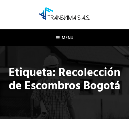
Skip
to
content
TRANSVIMA SAS
Logística y transporte
MENU
Etiqueta:
Recolección
de Escombros Bogotá