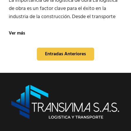
La importancia de la logistica de obra La logística
para
de obra es un factor clave para el éxito en la
Obra
industria de la construcción. Desde el transporte
La
Ver más
importancia
de
Navegación
la
Entradas Anteriores
logistica
de
de
obra
entradas