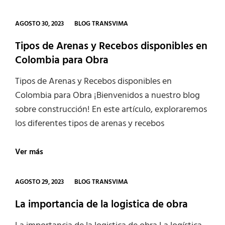
y
Diseños
para
CATEGORIES
AGOSTO 30, 2023
BLOG TRANSVIMA
Terminado
de
Tipos de Arenas y Recebos disponibles en
Obra
Colombia para Obra
en
apartamentos
Tipos de Arenas y Recebos disponibles en
en
Colombia para Obra ¡Bienvenidos a nuestro blog
Obra
gris
sobre construcción! En este artículo, exploraremos
los diferentes tipos de arenas y recebos
Tipos
Ver más
de
Arenas
y
CATEGORIES
AGOSTO 29, 2023
BLOG TRANSVIMA
Recebos
disponibles
La importancia de la logistica de obra
en
Colombia