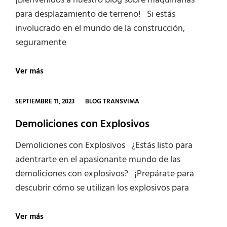
¡Bienvenidos a nuestro blog sobre maquinarias
para desplazamiento de terreno! Si estás
involucrado en el mundo de la construcción,
seguramente
Maquinarias
Ver más
para
desplazamiento
de
CATEGORIES
SEPTIEMBRE 11, 2023
BLOG TRANSVIMA
terreno
Demoliciones con Explosivos
Demoliciones con Explosivos ¿Estás listo para
adentrarte en el apasionante mundo de las
demoliciones con explosivos? ¡Prepárate para
descubrir cómo se utilizan los explosivos para
Demoliciones
Ver más
con