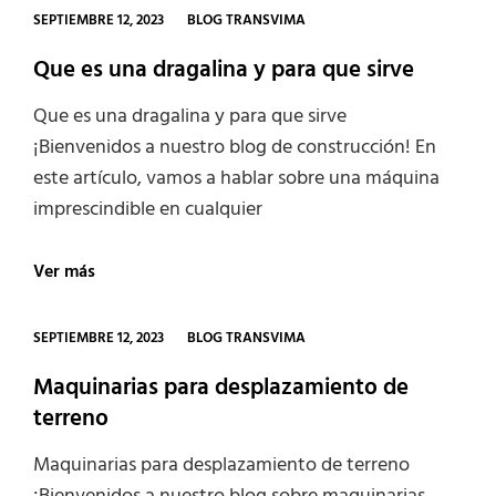
CATEGORIES
SEPTIEMBRE 12, 2023
BLOG TRANSVIMA
Que es una dragalina y para que sirve
Que es una dragalina y para que sirve
¡Bienvenidos a nuestro blog de construcción! En
este artículo, vamos a hablar sobre una máquina
imprescindible en cualquier
Que
Ver más
es
una
dragalina
CATEGORIES
SEPTIEMBRE 12, 2023
BLOG TRANSVIMA
y
para
Maquinarias para desplazamiento de
que
terreno
sirve
Maquinarias para desplazamiento de terreno