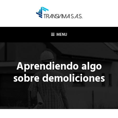
Skip
to
content
TRANSVIMA SAS
Logística y transporte
MENU
Aprendiendo algo
sobre demoliciones